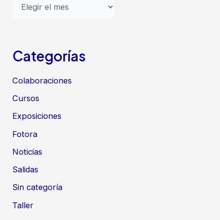
A
r
c
h
Categorías
i
Colaboraciones
v
o
Cursos
s
Exposiciones
Fotora
Noticias
Salidas
Sin categoría
Taller