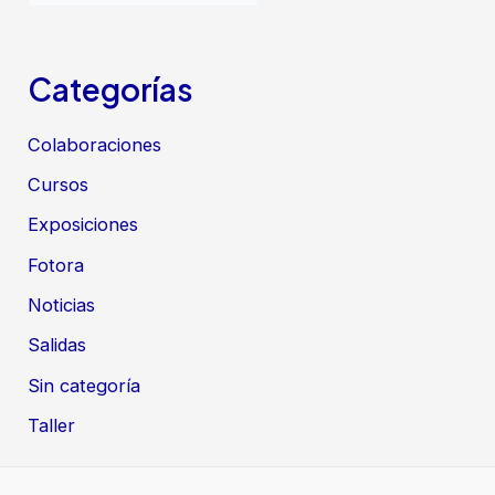
r
c
h
Categorías
i
Colaboraciones
v
o
Cursos
s
Exposiciones
Fotora
Noticias
Salidas
Sin categoría
Taller