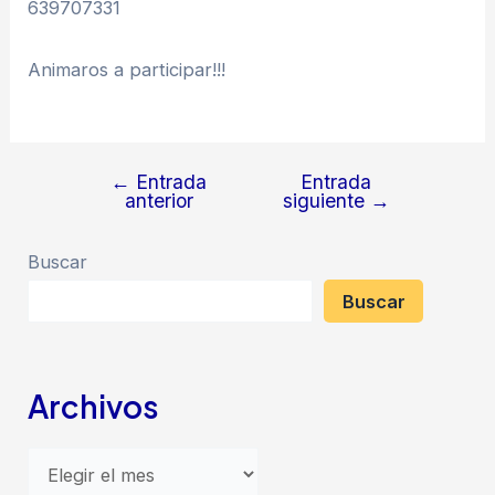
639707331
Animaros a participar!!!
←
Entrada
Entrada
Navegación
anterior
siguiente
→
de
entradas
Buscar
Buscar
Archivos
A