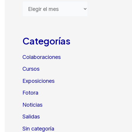
A
r
c
h
Categorías
i
Colaboraciones
v
Cursos
o
s
Exposiciones
Fotora
Noticias
Salidas
Sin categoría