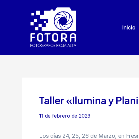
Ir
al
contenido
Inicio
Taller «Ilumina y Plan
11 de febrero de 2023
Los días 24, 25, 26 de Marzo, en Fresne