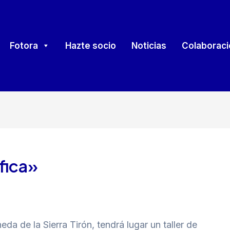
Fotora
Hazte socio
Noticias
Colaborac
ifica»
da de la Sierra Tirón, tendrá lugar un taller de